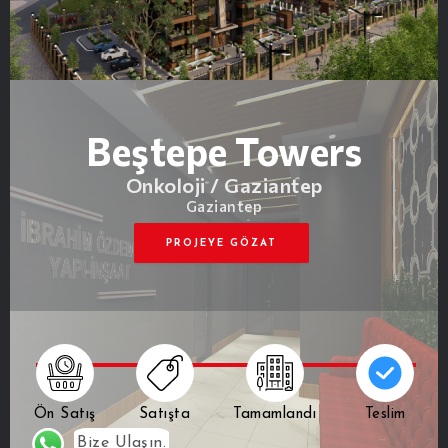
Beştepe Towers
Onkoloji / Gaziantep
Gaziantep
PROJEYE GÖZAT
Ön Satış
Satışta
Tamamlandı
Teslim
Bize Ulaşın.