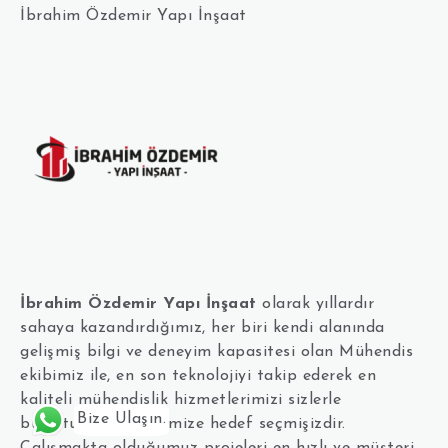
İbrahim Özdemir Yapı İnşaat
İbrahim Özdemir Yapı İnşaat
olarak yıllardır
sahaya kazandırdığımız, her biri kendi alanında
gelişmiş bilgi ve deneyim kapasitesi olan Mühendis
ekibimiz ile, en son teknolojiyi takip ederek en
kaliteli mühendislik hizmetlerimizi sizlerle
Bize Ulaşın.
buluşturmayı kendimize hedef seçmişizdir.